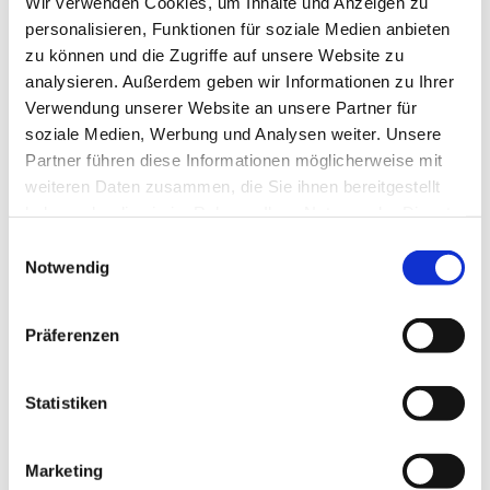
Wir verwenden Cookies, um Inhalte und Anzeigen zu
personalisieren, Funktionen für soziale Medien anbieten
zu können und die Zugriffe auf unsere Website zu
analysieren. Außerdem geben wir Informationen zu Ihrer
Verwendung unserer Website an unsere Partner für
soziale Medien, Werbung und Analysen weiter. Unsere
Partner führen diese Informationen möglicherweise mit
Projekt Unterwagen AC 300 Firma Tadano.
weiteren Daten zusammen, die Sie ihnen bereitgestellt
Der UW AC 300 hat eine Länge von ca 15 Metern und ein
haben oder die sie im Rahmen Ihrer Nutzung der Dienste
Gewicht von 12 Tonnen.
gesammelt haben. Hier finden Sie unsere
Einwilligungsauswahl
Datenschutzerklärung
.
Notwendig
Präferenzen
Statistiken
Marketing